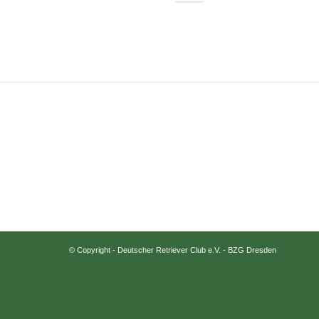
© Copyright -
Deutscher Retriever Club e.V. - BZG Dresden